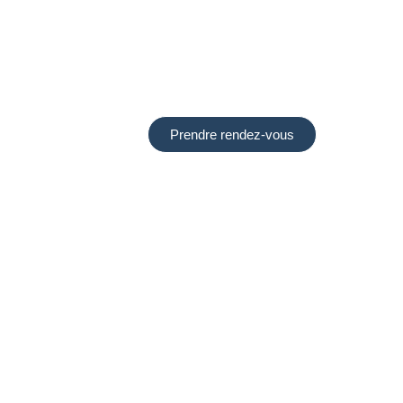
Motivés par les demandes récurrentes d
souhaitant diversifier leur patrimoine im
avons décidé, en 2012, de créer un serv
d’investissements collectifs clés en mai
d’entreprise
Prendre rendez-vous