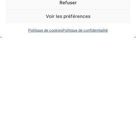
Refuser
Voir les préférences
Politique de cookies
Politique de confidentialité
DONATIONS
ET SUCCESSIONS
La donation et la
succession sont les
deux grandes voies
pour transmettre
son patrimoine.
L'une de son
vivant, l'autre au
décès. Dans les
deux cas, la
fiscalité applicable
peut peser