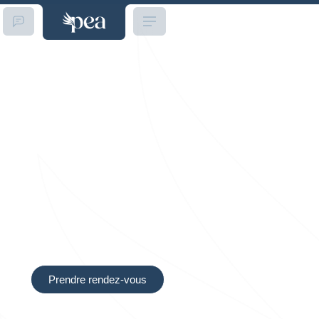
Immobilier d’entreprise
Le club PEA
Motivés par les demandes récurrentes de nos
clients souhaitant diversifier leur patrimoine
immobilier, nous avons décidé, en 2012, de créer
un service d’investissements collectifs clés en
main en immobilier d’entreprise
Prendre rendez-vous